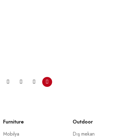
Bültenimize katılın ve…
Promosyonlar ve kuponlarla ilgili güncellemeleri almak için
şimdi e-posta aboneliğimize katılın.
Furniture
Outdoor
Mobilya
Dış mekan