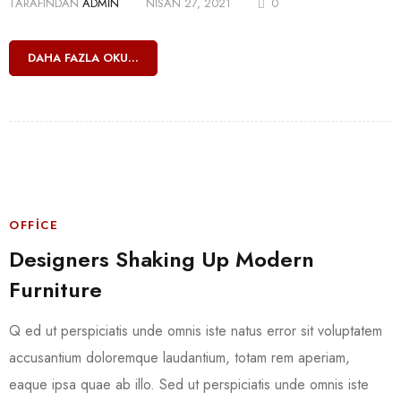
TARAFINDAN
ADMIN
NISAN 27, 2021
0
DAHA FAZLA OKU...
OFFICE
Designers Shaking Up Modern
Furniture
Q ed ut perspiciatis unde omnis iste natus error sit voluptatem
accusantium doloremque laudantium, totam rem aperiam,
eaque ipsa quae ab illo. Sed ut perspiciatis unde omnis iste