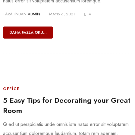
natus error sit voluptatem accusantium loremque.
TARAFINDAN
ADMIN
MAYIS 6, 2021
4
DAHA FAZLA OKU...
OFFICE
5 Easy Tips for Decorating your Great
Room
Q ed ut perspiciatis unde omnis iste natus error sit voluptatem
accusantium doloremque laudantium, totam rem aperiam,