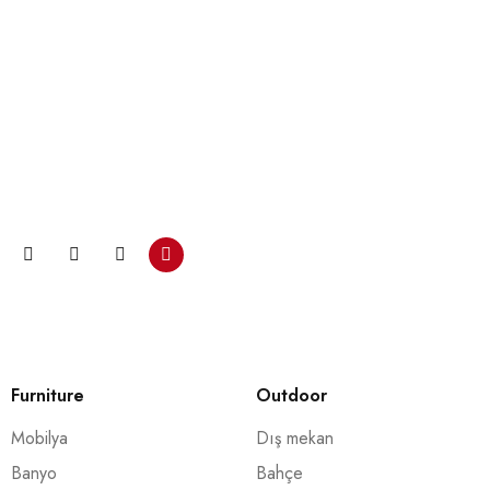
Bültenimize katılın ve…
Promosyonlar ve kuponlarla ilgili güncellemeleri almak için
şimdi e-posta aboneliğimize katılın.
Furniture
Outdoor
Mobilya
Dış mekan
Banyo
Bahçe