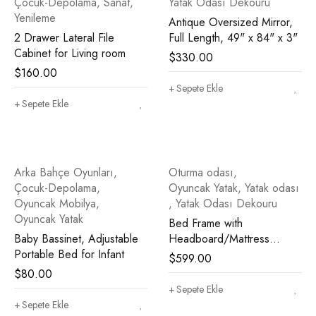
Çocuk-Depolama
,
Sanat
,
Yatak Odası Dekouru
Yenileme
Antique Oversized Mirror,
2 Drawer Lateral File
Full Length, 49" x 84" x 3"
Cabinet for Living room
$
330.00
$
160.00
Sepete Ekle
Sepete Ekle
Arka Bahçe Oyunları
,
Oturma odası
,
Çocuk-Depolama
,
Oyuncak Yatak
,
Yatak odası
Oyuncak Mobilya
,
,
Yatak Odası Dekouru
Oyuncak Yatak
Bed Frame with
Baby Bassinet, Adjustable
Headboard/Mattress
Portable Bed for Infant
Foundation
$
599.00
$
80.00
Sepete Ekle
Sepete Ekle