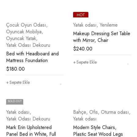
HOT
Çocuk Oyun Odası
,
Yatak odası
,
Yenileme
Oyuncak Mobilya
,
Makeup Dressing Set Table
Oyuncak Yatak
,
with Mirror, Chair
Yatak Odası Dekouru
$
240.00
Bed with Headboard and
Mattress Foundation
Sepete Ekle
$
180.00
Sepete Ekle
SOLD OUT
Yatak odası
,
Bahçe
,
Ofis
,
Oturma odası
,
Yatak Odası Dekouru
Yatak odası
Mark Erin Upholstered
Modern Style Chairs,
Panel Bed in White, Full
Plastic Seat Wood Legs