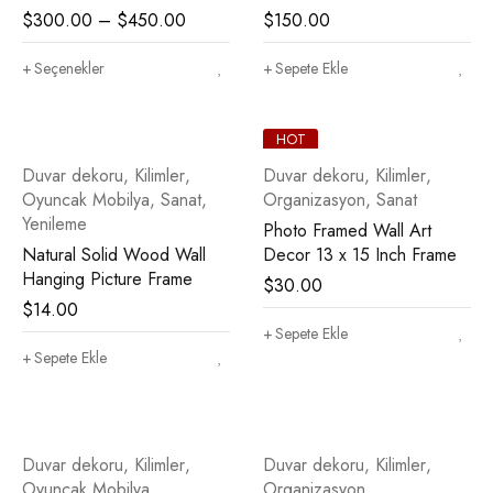
$
300.00
–
$
450.00
$
150.00
Seçenekler
Sepete Ekle
HOT
Duvar dekoru
,
Kilimler
,
Duvar dekoru
,
Kilimler
,
Oyuncak Mobilya
,
Sanat
,
Organizasyon
,
Sanat
Yenileme
Photo Framed Wall Art
Natural Solid Wood Wall
Decor 13 x 15 Inch Frame
Hanging Picture Frame
$
30.00
$
14.00
Sepete Ekle
Sepete Ekle
Duvar dekoru
,
Kilimler
,
Duvar dekoru
,
Kilimler
,
Oyuncak Mobilya
,
Organizasyon
,