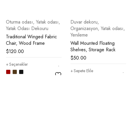
Oturma odası
,
Yatak odası
,
Duvar dekoru
,
Yatak Odası Dekouru
Organizasyon
,
Yatak odası
,
Yenileme
Traditional Winged Fabric
Chair, Wood Frame
Wall Mounted Floating
Shelves, Storage Rack
$
120.00
$
50.00
Seçenekler
Sepete Ekle
Bültenimize katılın ve…
Promosyonlar ve kuponlarla ilgili güncellemeleri almak için
şimdi e-posta aboneliğimize katılın.