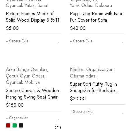
Oyuncak Yatak
,
Sanat
Yatak Odası Dekouru
Picture Frames Made of
Rug Living Room with Faux
Solid Wood Display 8.5x11
Fur Cover for Sofa
$
5.00
$
40.00
Sepete Ekle
Sepete Ekle
Arka Bahçe Oyunları
,
Kilimler
,
Organizasyon
,
Çocuk Oyun Odası
,
Oturma odası
Oyuncak Mobilya
Super Soft Fluffy Rug in
Secure Canvas & Wooden
Sheepskin for Bedside
Hanging Swing Seat Chair
Sofa
$
20.00
$
150.00
Sepete Ekle
Seçenekler