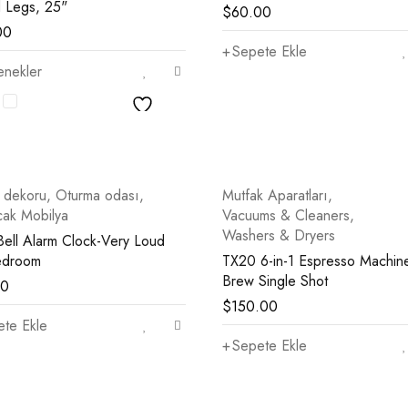
 Legs, 25"
$
60.00
00
Sepete Ekle
enekler
 dekoru
,
Oturma odası
,
Mutfak Aparatları
,
ak Mobilya
Vacuums & Cleaners
,
Washers & Dryers
Bell Alarm Clock-Very Loud
edroom
TX20 6-in-1 Espresso Machin
Brew Single Shot
00
$
150.00
te Ekle
Sepete Ekle