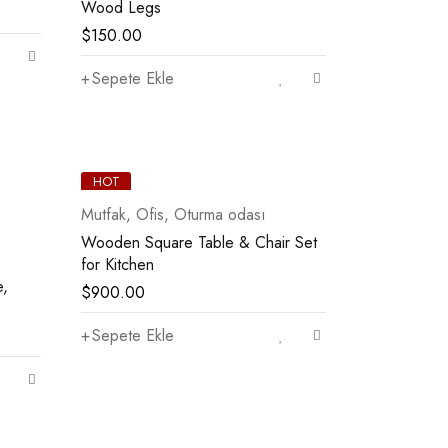
Wood Legs
$
150.00
Sepete Ekle
HOT
Mutfak
,
Ofis
,
Oturma odası
Wooden Square Table & Chair Set
for Kitchen
e,
$
900.00
Sepete Ekle