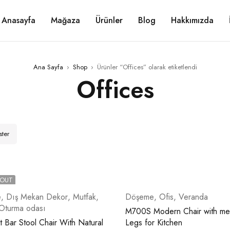
Anasayfa
Mağaza
Ürünler
Blog
Hakkımızda
Ana Sayfa
›
Shop
›
Ürünler “Offices” olarak etiketlendi
Offices
ster
 OUT
e
,
Dış Mekan Dekor
,
Mutfak
,
Döşeme
,
Ofis
,
Veranda
Oturma odası
M700S Modern Chair with met
t Bar Stool Chair With Natural
Legs for Kitchen