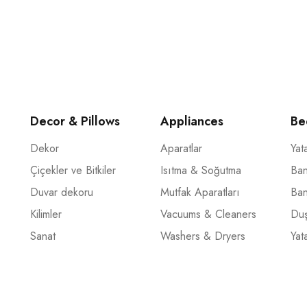
Decor & Pillows
Appliances
Be
Dekor
Aparatlar
Yat
Çiçekler ve Bitkiler
Isıtma & Soğutma
Ban
Duvar dekoru
Mutfak Aparatları
Ba
Kilimler
Vacuums & Cleaners
Duş
Sanat
Washers & Dryers
Yat