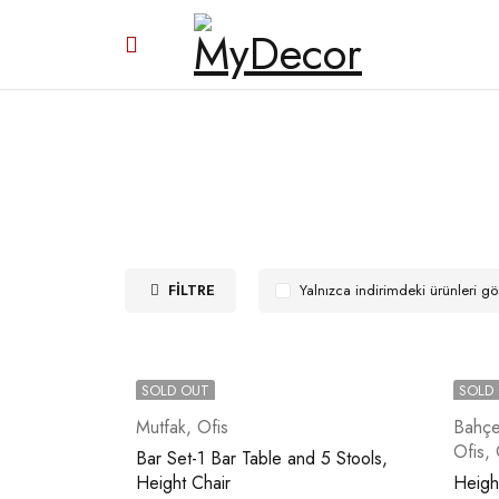
FILTRE
Yalnızca indirimdeki ürünleri gö
SOLD OUT
SOLD
Mutfak
,
Ofis
Bahç
Ofis
,
Bar Set-1 Bar Table and 5 Stools,
Height Chair
Heigh