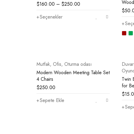
Wood
$
160.00
–
$
250.00
$
50.
Seçenekler
Seç
Mutfak
,
Ofis
,
Oturma odası
Duvar
Oyunc
Modern Wooden Meeting Table Set
4 Chairs
Twin 
for B
$
250.00
$
15.
Sepete Ekle
Sepe
—
$900