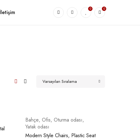
0
0
İletişim
Varsayılan Sıralama
Bahçe
,
Ofis
,
Oturma odası
,
Yatak odası
al
Modern Style Chairs, Plastic Seat