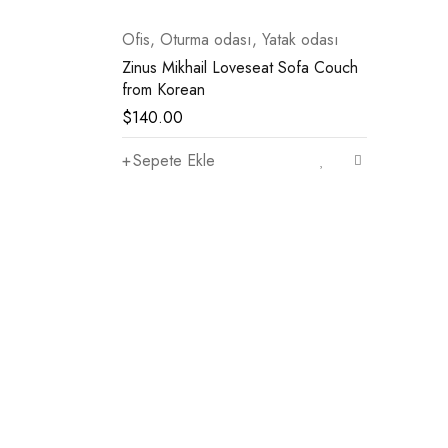
Ofis
,
Oturma odası
,
Yatak odası
Zinus Mikhail Loveseat Sofa Couch
from Korean
$
140.00
Sepete Ekle
Bültenimize katılın ve
Promosyonlar ve kuponlarla ilgili güncellemeleri al