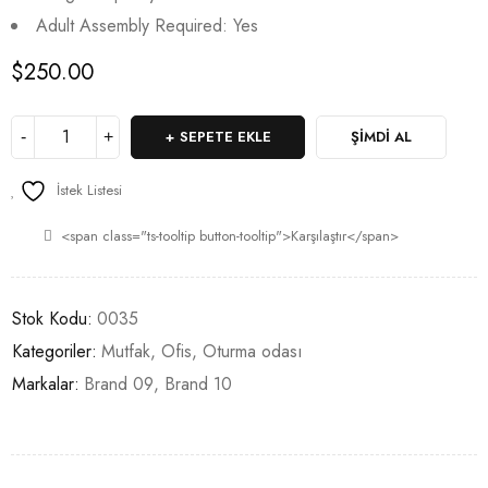
5
Adult Assembly Required: Yes
üzerinden
4.00
$
250.00
puan
aldı
SEPETE EKLE
ŞIMDI AL
İstek Listesi
<span class="ts-tooltip button-tooltip">Karşılaştır</span>
Stok Kodu:
0035
Kategoriler:
Mutfak
,
Ofis
,
Oturma odası
Markalar:
Brand 09
,
Brand 10