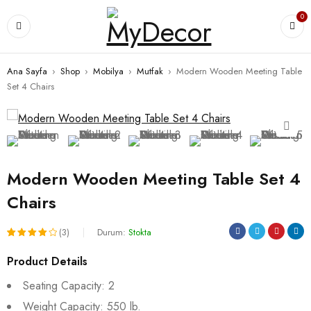
0
Ana Sayfa
›
Shop
›
Mobilya
›
Mutfak
›
Modern Wooden Meeting Table
Set 4 Chairs
Modern Wooden Meeting Table Set 4
Chairs
(3)
Durum:
Stokta
3
müşteri
Product Details
puanına
Seating Capacity: 2
dayanarak
Weight Capacity: 550 lb.