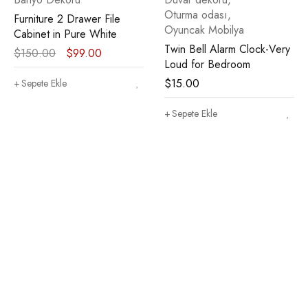
Oturma odası
,
Furniture 2 Drawer File
Oyuncak Mobilya
Cabinet in Pure White
Twin Bell Alarm Clock-Very
$
150.00
$
99.00
Loud for Bedroom
$
15.00
Sepete Ekle
Sepete Ekle
Bültenimize katılın ve…
Promosyonlar ve kuponlarla ilgili güncellemeleri almak için
şimdi e-posta aboneliğimize katılın.