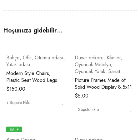
Maintenance free
Weatherproof for all year round display
Product Details
Hoşunuza gidebilir…
Seating Capacity: 2
Weight Capacity: 550 lb.
Bahçe
Adult Assembly Required: Yes
,
Ofis
,
Oturma odası
,
Duvar dekoru
,
Kilimler
,
Yatak odası
Oyuncak Mobilya
,
Cushions Included : No
Oyuncak Yatak
,
Sanat
Modern Style Chairs,
Plastic Seat Wood Legs
Picture Frames Made of
Solid Wood Display 8.5x11
$
150.00
$
5.00
Sepete Ekle
Sepete Ekle
SALE
Banyo Dekoru
Duvar dekoru
,