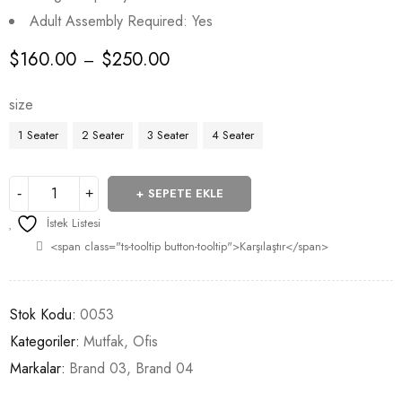
5
Adult Assembly Required: Yes
üzerinden
5.00
puan
$
160.00
$
250.00
–
aldı
size
1 Seater
2 Seater
3 Seater
4 Seater
SEPETE EKLE
İstek Listesi
<span class="ts-tooltip button-tooltip">Karşılaştır</span>
Stok Kodu:
0053
Kategoriler:
Mutfak
,
Ofis
Markalar:
Brand 03
,
Brand 04