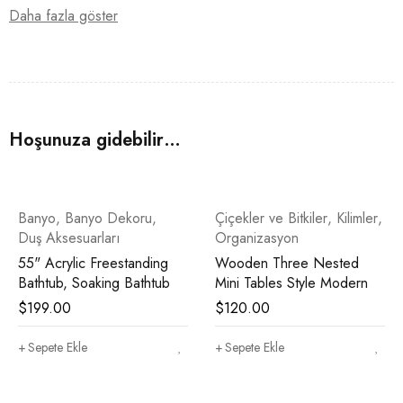
Daha fazla göster
Features
Maintenance free
Weatherproof for all year round display
Product Details
Hoşunuza gidebilir…
Seating Capacity: 2
Weight Capacity: 550 lb.
Banyo
Adult Assembly Required: Yes
,
Banyo Dekoru
,
Çiçekler ve Bitkiler
,
Kilimler
,
Duş Aksesuarları
Organizasyon
Cushions Included : No
55" Acrylic Freestanding
Wooden Three Nested
Bathtub, Soaking Bathtub
Mini Tables Style Modern
$
199.00
$
120.00
Sepete Ekle
Sepete Ekle