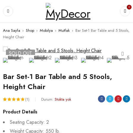
0
Ana Sayfa
›
Shop
›
Mobilya
›
Mutfak
›
Bar Set-1 Bar Table and 5 Stools,
Height Chair
SOLD OUT
Bar Set-1 Bar Table and 5 Stools,
Height Chair
(1)
Durum:
Stokta yok
1
müşteri
Product Details
puanına
Seating Capacity: 2
dayanarak
Weight Capacity: 550 lb.