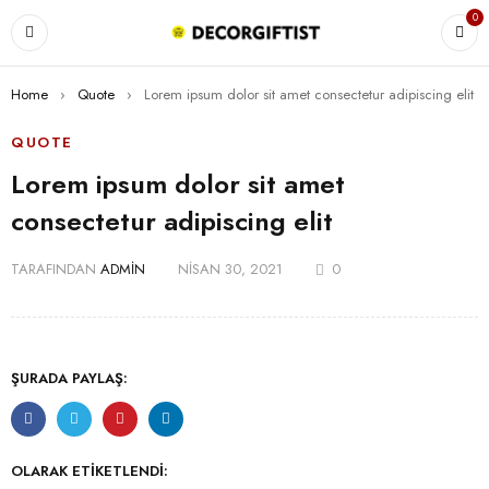
0
Home
›
Quote
›
Lorem ipsum dolor sit amet consectetur adipiscing elit
QUOTE
Lorem ipsum dolor sit amet
consectetur adipiscing elit
TARAFINDAN
ADMIN
NISAN 30, 2021
0
ŞURADA PAYLAŞ:
OLARAK ETIKETLENDI: