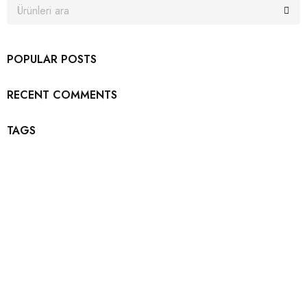
POPULAR POSTS
RECENT COMMENTS
TAGS
Bültenimize katılın ve…
Promosyonlar ve kuponlarla ilgili güncellemeleri almak için
şimdi e-posta aboneliğimize katılın.